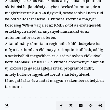
A közelgő 2025-ös választások árnyékában a politikai
aktivitási hajlandóság enyhe növekedést mutat, de a
megkérdezettek
41%-a
úgy véli, szavazatával nem tud
valódi változást elérni. A kutatás szerint a magyar
közösség
76%-a
várja el az RMDSZ-től az erőteljesebb
érdekképviseletet az anyanyelvhasználat és az
autonómiatörekvések terén.
A tanulmány rámutat a regionális különbségekre is:
míg a Partiumban élő magyarok optimistábbak, addig
a székelyföldi megyékben és a szórványban élők jóval
borúlátóbbak. Az RMDSZ a kutatás eredményei alapján
új közösségi gazdaságfejlesztési programot indít,
amely különös figyelmet fordít a kistelepülések
támogatására és a fiatal magyar szakemberek helyben
tartására.