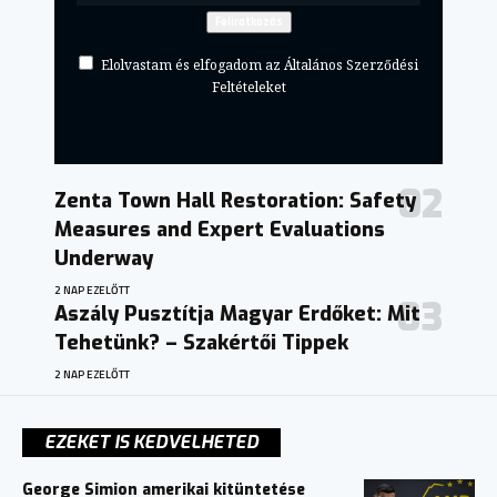
Elolvastam és elfogadom az Általános Szerződési
Feltételeket
Zenta Town Hall Restoration: Safety
Measures and Expert Evaluations
Underway
2 NAP EZELŐTT
Aszály Pusztítja Magyar Erdőket: Mit
Tehetünk? – Szakértői Tippek
2 NAP EZELŐTT
EZEKET IS KEDVELHETED
George Simion amerikai kitüntetése