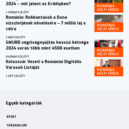
2024 – mit jelent ez Erdélyben?
ROMÁNIA
HELYI HÍREK
7 HÓNAP EZELŐTT
Románia: Robbantások a Duna
vízszintjének növelésére – 7 millió lej a
ROMÁNIA
HELYI HÍREK
célra
3 NAP EZELŐTT
SMURD segítségnyújtás hosszú hétvége
2024 során több mint 4500 esetben
ROMÁNIA
HELYI HÍREK
8 HÓNAP EZELŐTT
Kolozsvár Vezeti a Romániai Digitális
Városok Listáját
ROMÁNIA
HELYI HÍREK
2 HÉT EZELŐTT
Egyéb kategóriák
SPORT
TÁRSADALOM