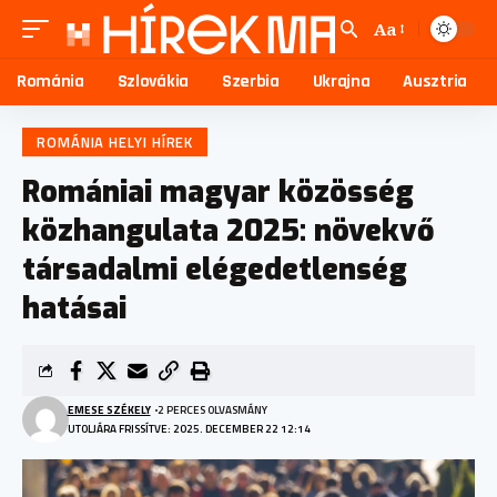
Aa
Románia
Szlovákia
Szerbia
Ukrajna
Ausztria
ROMÁNIA HELYI HÍREK
Romániai magyar közösség
közhangulata 2025: növekvő
társadalmi elégedetlenség
hatásai
EMESE SZÉKELY
2 PERCES OLVASMÁNY
UTOLJÁRA FRISSÍTVE: 2025. DECEMBER 22 12:14