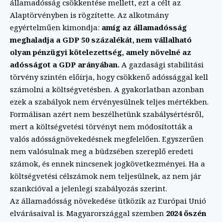
államadósság csökkentése mellett, ezt a célt az
Alaptörvényben is rögzítette. Az alkotmány
egyértelműen kimondja:
amíg az államadósság
meghaladja a GDP 50 százalékát, nem vállalható
olyan pénzügyi kötelezettség, amely növelné az
adósságot a GDP arányában.
A gazdasági stabilitási
törvény szintén előírja, hogy csökkenő adóssággal kell
számolni a költségvetésben. A gyakorlatban azonban
ezek a szabályok nem érvényesülnek teljes mértékben.
Formálisan azért nem beszélhetünk szabálysértésről,
mert a költségvetési törvényt nem módosították a
valós adósságnövekedésnek megfelelően. Egyszerűen
nem valósulnak meg a büdzsében szereplő eredeti
számok, és ennek nincsenek jogkövetkezményei. Ha a
költségvetési célszámok nem teljesülnek, az nem jár
szankcióval a jelenlegi szabályozás szerint.
Az államadósság növekedése ütközik az Európai Unió
elvárásaival is. Magyarországgal szemben
2024 őszén