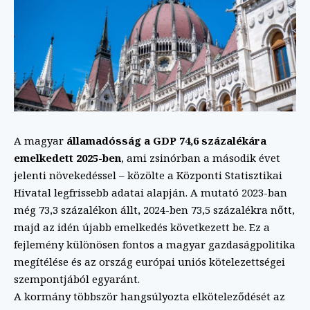
A magyar
államadósság a GDP 74,6 százalékára
emelkedett 2025-ben
, ami zsinórban a második évet
jelenti növekedéssel – közölte a Központi Statisztikai
Hivatal legfrissebb adatai alapján. A mutató 2023-ban
még 73,3 százalékon állt, 2024-ben 73,5 százalékra nőtt,
majd az idén újabb emelkedés következett be. Ez a
fejlemény különösen fontos a magyar gazdaságpolitika
megítélése és az ország európai uniós kötelezettségei
szempontjából egyaránt.
A kormány többször hangsúlyozta elköteleződését az