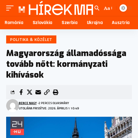
Aa
Románia
Szlovákia
Szerbia
Ukrajna
Ausztria
POLITIKA & KÖZÉLET
Magyarország államadóssága
tovább nőtt: kormányzati
kihívások
BENCE NAGY
2 PERCES OLVASMÁNY
UTOLJÁRA FRISSÍTVE: 2026. ÁPRILIS 1 10:49