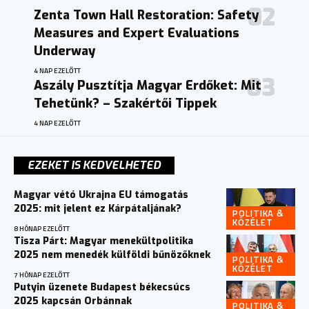
Zenta Town Hall Restoration: Safety
Measures and Expert Evaluations
Underway
4 NAP EZELŐTT
Aszály Pusztítja Magyar Erdőket: Mit
Tehetünk? – Szakértői Tippek
4 NAP EZELŐTT
EZEKET IS KEDVELHETED
Magyar vétó Ukrajna EU támogatás
2025: mit jelent ez Kárpátaljának?
POLITIKA &
KÖZÉLET
8 HÓNAP EZELŐTT
Tisza Párt: Magyar menekültpolitika
2025 nem menedék külföldi bűnözőknek
POLITIKA &
KÖZÉLET
7 HÓNAP EZELŐTT
Putyin üzenete Budapest békecsúcs
2025 kapcsán Orbánnak
POLITIKA &