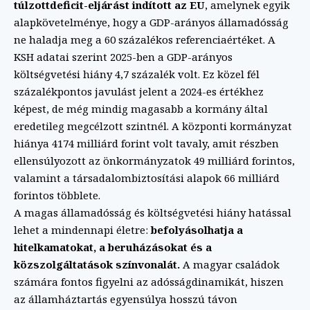
túlzottdeficit-eljárást indított az EU
, amelynek egyik
alapkövetelménye, hogy a GDP-arányos államadósság
ne haladja meg a 60 százalékos referenciaértéket. A
KSH adatai szerint 2025-ben a GDP-arányos
költségvetési hiány 4,7 százalék volt. Ez közel fél
százalékpontos javulást jelent a 2024-es értékhez
képest, de még mindig magasabb a kormány által
eredetileg megcélzott szintnél. A központi kormányzat
hiánya 4174 milliárd forint volt tavaly, amit részben
ellensúlyozott az önkormányzatok 49 milliárd forintos,
valamint a társadalombiztosítási alapok 66 milliárd
forintos többlete.
A magas államadósság és költségvetési hiány hatással
lehet a mindennapi életre:
befolyásolhatja a
hitelkamatokat, a beruházásokat és a
közszolgáltatások színvonalát.
A magyar családok
számára fontos figyelni az adósságdinamikát, hiszen
az államháztartás egyensúlya hosszú távon