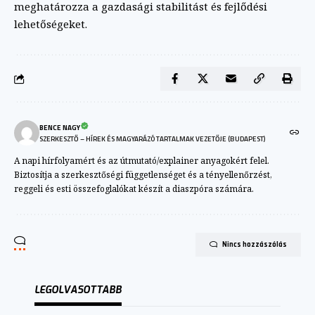
meghatározza a gazdasági stabilitást és fejlődési
lehetőségeket.
BENCE NAGY
SZERKESZTŐ – HÍREK ÉS MAGYARÁZÓ TARTALMAK VEZETŐJE (BUDAPEST)
A napi hírfolyamért és az útmutató/explainer anyagokért felel.
Biztosítja a szerkesztőségi függetlenséget és a tényellenőrzést,
reggeli és esti összefoglalókat készít a diaszpóra számára.
Nincs hozzászólás
LEGOLVASOTTABB